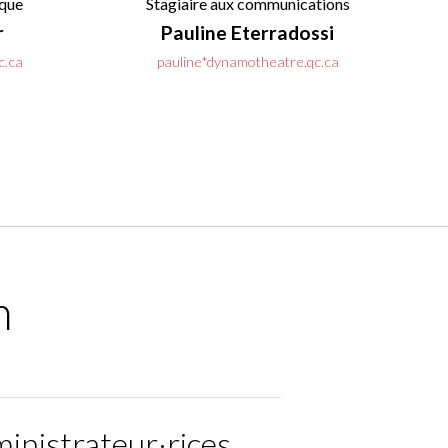
ique
Stagiaire aux communications
r
Pauline Eterradossi
c.ca
pauline*dynamotheatre.qc.ca
n
inistrateur·rices