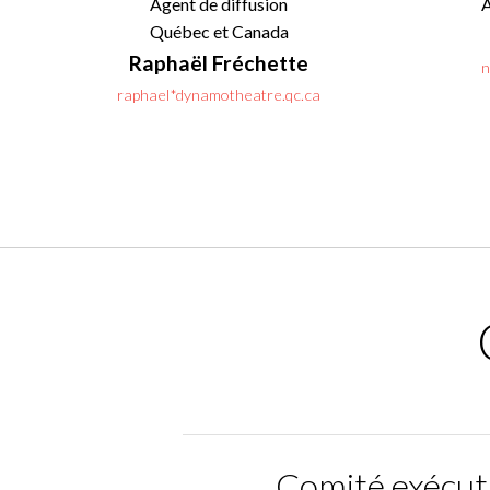
Agent de diffusion
A
Québec et Canada
Raphaël Fréchette
n
raphael*dynamotheatre.qc.ca
Comité exécut