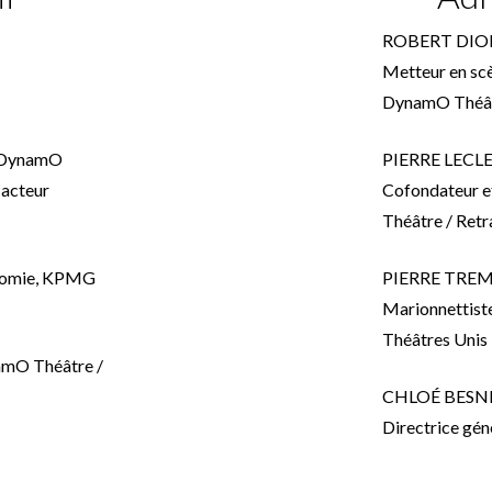
ROBERT DI
Metteur en scè
DynamO Théâtr
, DynamO
PIERRE LEC
 acteur
Cofondateur e
Théâtre / Retr
conomie, KPMG
PIERRE TR
Marionnettiste
Théâtres Unis 
namO Théâtre /
CHLOÉ BES
Directrice gé