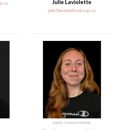
Julie Laviolette
c.ca
julie*dynamotheatre.qc.ca
PHOTO : DYNAMO THÉÂTRE