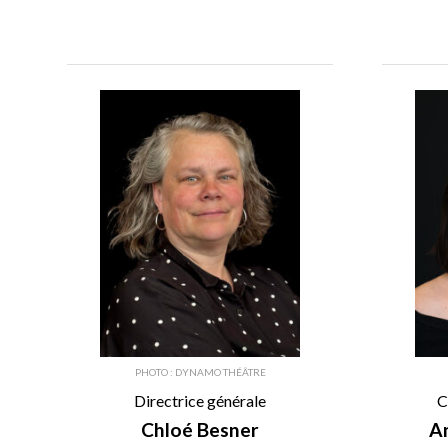
PHOTO : DYNAMO THÉÂTRE
Directrice générale
C
Chloé Besner
A