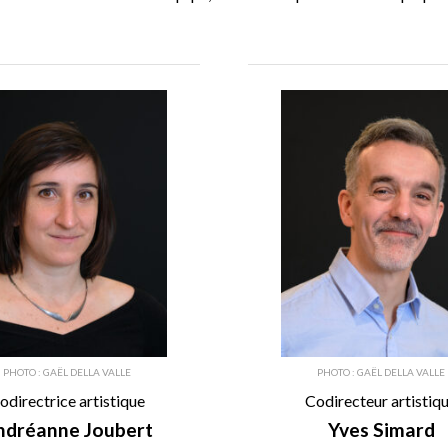
PHOTO : GAËL DELLA VALLE
PHOTO : GAËL DELLA VALLE
odirectrice artistique
Codirecteur artistiq
ndréanne Joubert
Yves Simard