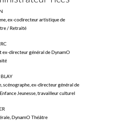
ON
ne, ex-codirecteur artistique de
e / Retraité
LERC
t ex-directeur général de DynamO
aité
EMBLAY
, scénographe, ex-directeur général de
Enfance Jeunesse, travailleur culturel
NER
nérale, DynamO Théâtre