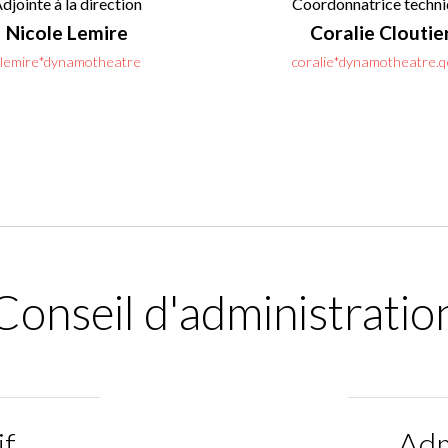
djointe
à la direction
Coordonnatrice techn
Nicole Lemire
Coralie Cloutie
lemire*dynamotheatre
coralie*dynamotheatre.q
Conseil d'administratio
if
Adm