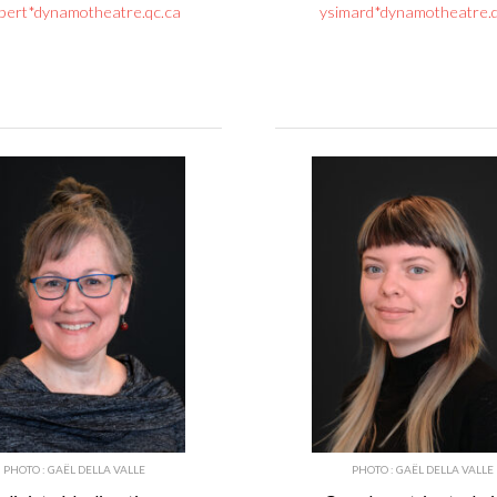
bert*dynamotheatre.qc.ca
ysimard*dynamotheatre.q
PHOTO : GAËL DELLA VALLE
PHOTO : GAËL DELLA VALLE