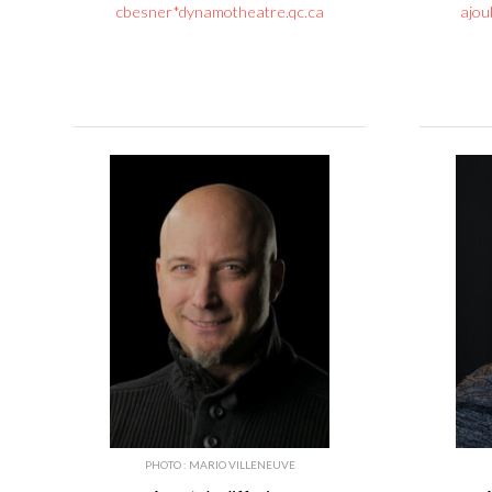
cbesner*dynamotheatre.qc.ca
ajou
PHOTO : MARIO VILLENEUVE